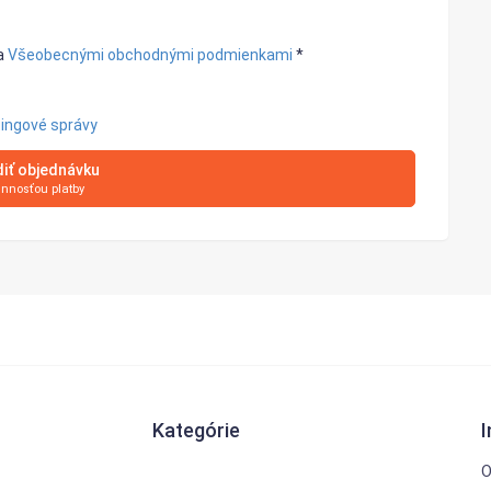
a
Všeobecnými obchodnými podmienkami
*
tingové správy
iť objednávku
innosťou platby
Kategórie
O