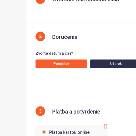
Doručenie
2
Zvoľte dátum a čas*
Pondelok
Utorok
Platba a potvrdenie
3
Platba kartou online