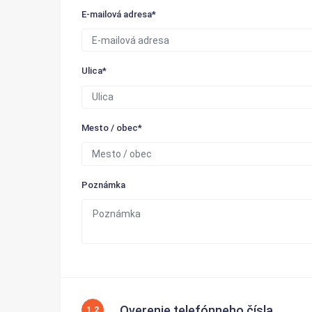
E-mailová adresa*
Ulica*
Mesto / obec*
Poznámka
Overenie telefónneho čísla
1.2