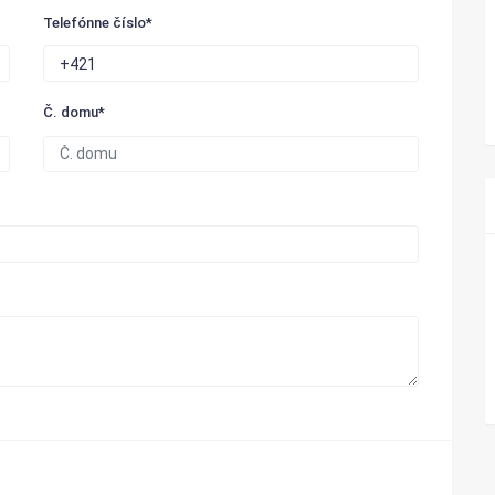
Telefónne číslo*
Č. domu*