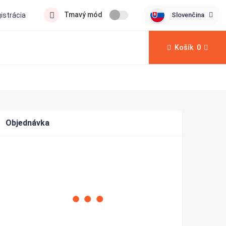
Tmavý mód
Slovenčina
gistrácia
Košík
0
Objednávka