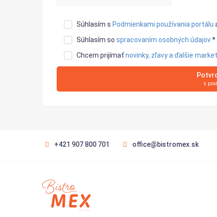
Súhlasím s
Podmienkami používania portálu
Súhlasím so
spracovaním osobných údajov
*
Chcem prijímať
novinky, zľavy a ďalšie marke
Potvrd
s pov
+421 907 800 701
office@bistromex.sk