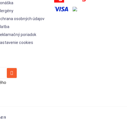
onáška
lergény
chrana osobných údajov
latba
eklamačný poriadok
astavenie cookies
vého
1419