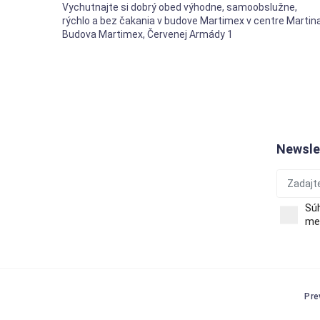
Vychutnajte si dobrý obed výhodne, samoobslužne,
rýchlo a bez čakania v budove Martimex v centre Martina
Budova Martimex, Červenej Armády 1
Newsle
Sú
men
Pre