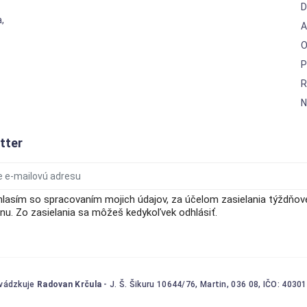
D
,
A
O
P
R
N
tter
hlasím so spracovaním mojich údajov, za účelom zasielania týždňo
u. Zo zasielania sa môžeš kedykoľvek odhlásiť.
vádzkuje
Radovan Krčula
- J. Š. Šikuru 10644/76, Martin, 036 08, IČO: 4030