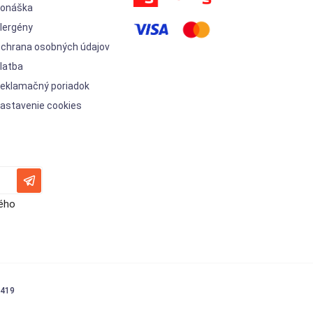
onáška
lergény
chrana osobných údajov
latba
eklamačný poriadok
astavenie cookies
vého
1419