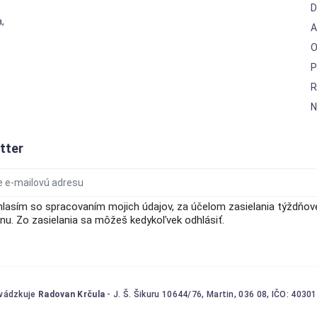
D
,
A
O
P
R
N
tter
hlasím so spracovaním mojich údajov, za účelom zasielania týždňo
u. Zo zasielania sa môžeš kedykoľvek odhlásiť.
vádzkuje
Radovan Krčula
- J. Š. Šikuru 10644/76, Martin, 036 08, IČO: 4030