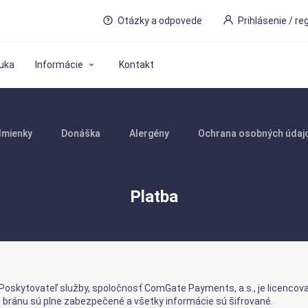
Otázky a odpovede
Prihlásenie / re
uka
Informácie
Kontakt
mienky
Donáška
Alergény
Ochrana osobných údaj
Platba
 Poskytovateľ služby, spoločnosť ComGate Payments, a.s., je licenco
ú bránu sú plne zabezpečené a všetky informácie sú šifrované.