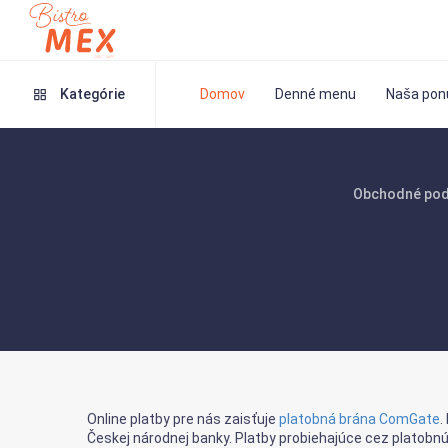
Kategórie
Domov
Denné menu
Naša pon
Obchodné pod
Online platby pre nás zaisťuje
platobná brána ComGate
.
Českej národnej banky. Platby probiehajúce cez platobn