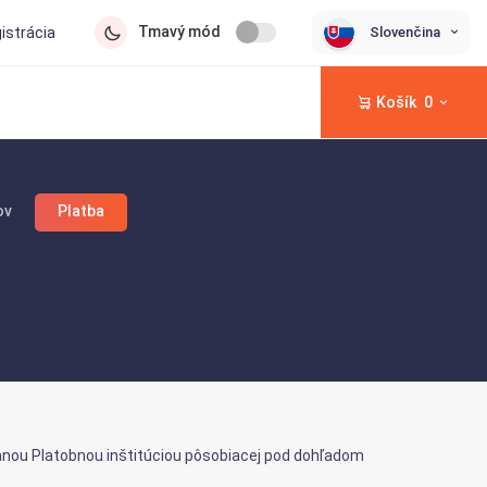
Tmavý mód
Slovenčina
gistrácia
Košík
0
ov
Platba
vanou Platobnou inštitúciou pôsobiacej pod dohľadom