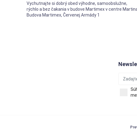
Vychutnajte si dobrý obed výhodne, samoobslužne,
rýchlo a bez čakania v budove Martimex v centre Martina
Budova Martimex, Červenej Armády 1
Newsle
Sú
men
Pre