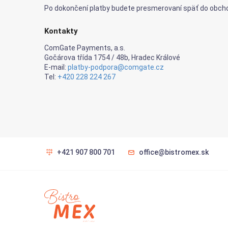
Po dokončení platby budete presmerovaní späť do obcho
Kontakty
ComGate Payments, a.s.
Gočárova třída 1754 / 48b, Hradec Králové
E-mail:
platby-podpora@comgate.cz
Tel:
+420 228 224 267
+421 907 800 701
office@bistromex.sk