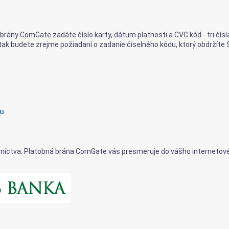
j brány ComGate zadáte číslo karty, dátum platnosti a CVC kód - tri čí
ak budete zrejme požiadaní o zadanie číselného kódu, ktorý obdržíte 
ou
íctva. Platobná brána ComGate vás presmeruje do vášho internetovéh