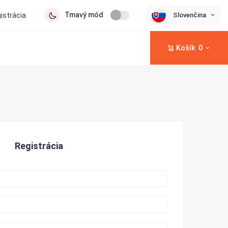
Tmavý mód
Slovenčina
gistrácia
Košík
0
Registrácia