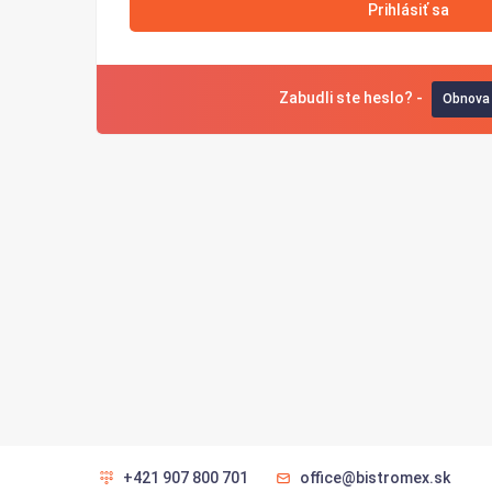
Prihlásiť sa
Zabudli ste heslo? -
Obnova 
+421 907 800 701
office@bistromex.sk