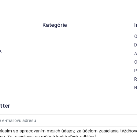
Kategórie
O
D
,
A
O
P
R
N
tter
hlasím so spracovaním mojich údajov, za účelom zasielania týždňo
u. Zo zasielania sa môžeš kedykoľvek odhlásiť.