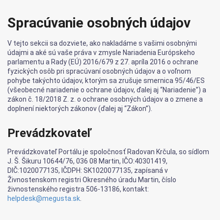
Spracúvanie osobných údajov
V tejto sekcii sa dozviete, ako nakladáme s vašimi osobnými
údajmi a aké sú vaše práva v zmysle Nariadenia Európskeho
parlamentu a Rady (EÚ) 2016/679 z 27. apríla 2016 o ochrane
fyzických osôb pri spracúvaní osobných údajov a o voľnom
pohybe takýchto údajov, ktorým sa zrušuje smernica 95/46/ES
(všeobecné nariadenie o ochrane údajov, ďalej aj “Nariadenie”) a
zákon č. 18/2018 Z. z. o ochrane osobných údajov a o zmene a
doplnení niektorých zákonov (ďalej aj “Zákon”).
Prevádzkovateľ
Prevádzkovateľ Portálu je spoločnosť Radovan Krčula, so sídlom
J. Š. Šikuru 10644/76, 036 08 Martin, IČO:40301419,
DIČ:1020077135, IČDPH: SK1020077135, zapísaná v
Živnostenskom registri Okresného úradu Martin, číslo
živnostenského registra 506-13186, kontakt:
helpdesk@megusta.sk
.